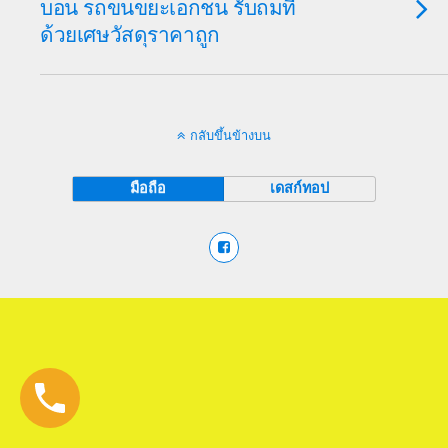
บอน รถขนขยะเอกชน รับถมที่
ด้วยเศษวัสดุราคาถูก
กลับขึ้นข้างบน
มือถือ
เดสก์ทอป