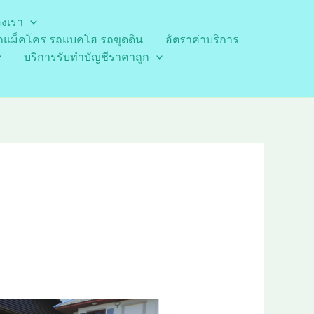
องเรา
รถแม็คโคร รถแบคโฮ รถขุดดิน
อัตราค่าบริการ
บริการรับทำบัญชีราคาถูก