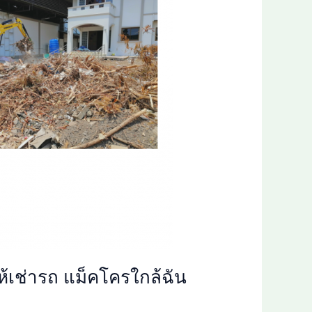
้เช่ารถ แม็คโครใกล้ฉัน