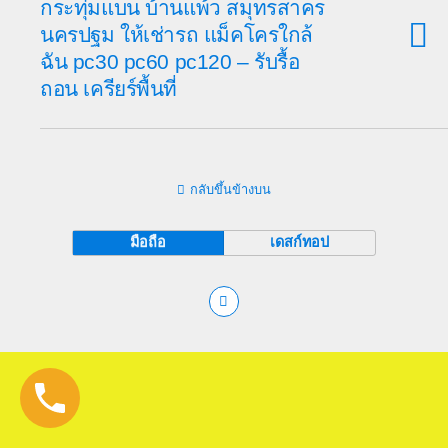
กระทุ่มแบน บ้านแพ้ว สมุทรสาคร
นครปฐม ให้เช่ารถ แม็คโครใกล้
ฉัน pc30 pc60 pc120 – รับรื้อ
ถอน เครียร์พื้นที่
กลับขึ้นข้างบน
มือถือ
เดสก์ทอป