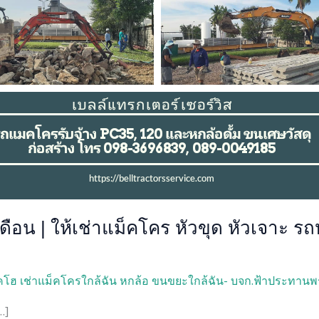
อน | ให้เช่าแม็คโคร หัวขุด หัวเจาะ‎ รถห
โฮ เช่าแม็คโครใกล้ฉัน หกล้อ ขนขยะใกล้ฉัน- บจก.ฟ้าประทานพ
…]