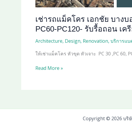
รถ
หก
เช่ารถแม็คโคร เอกชัย บางบ
ล้อ
รถ
PC60-PC120- รับรื้อถอน เครียร
ดั๊ม
Architecture
,
Design
,
Renovation
,
บริการแบค
ให้
เช่า
ให้เช่าแม็คโคร หัวขุด หัวเจาะ PC 30 ,PC 60, P
ราคา
ถูก‎|
เช่า
Read More »
เคลียร์
รถ
พื้นที่
แม็คโคร
ทุบ
เอกชัย
รื้อ
บาง
ถอน‎
บอน
แสมดำ
Copyright © 2026 บริษ
พระราม
2