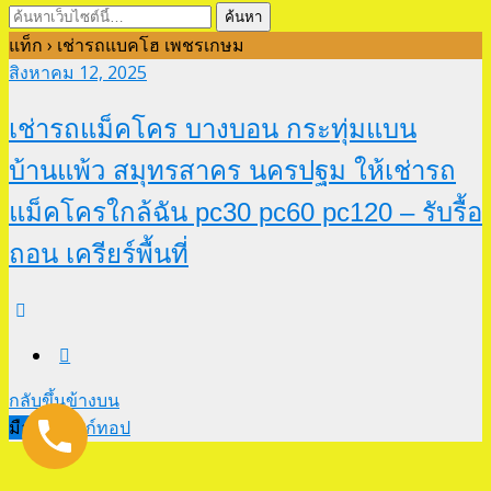
แท็ก › เช่ารถแบคโฮ เพชรเกษม
สิงหาคม 12, 2025
เช่ารถแม็คโคร บางบอน กระทุ่มแบน
บ้านแพ้ว สมุทรสาคร นครปฐม ให้เช่ารถ
แม็คโครใกล้ฉัน pc30 pc60 pc120 – รับรื้อ
ถอน เครียร์พื้นที่
กลับขึ้นข้างบน
มือถือ
เดสก์ทอป