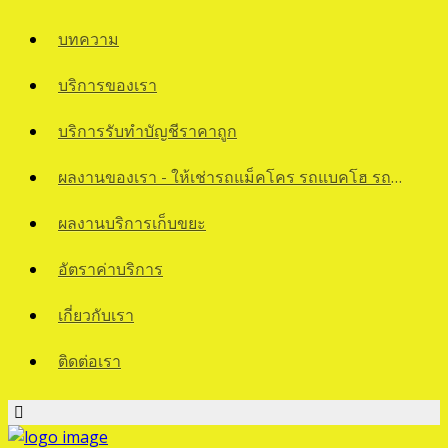
บทความ
บริการของเรา
บริการรับทำบัญชีราคาถูก
ผลงานของเรา - ให้เช่ารถแม็คโคร รถแบคโฮ รถขุดดิน
ผลงานบริการเก็บขยะ
อัตราค่าบริการ
เกี่ยวกับเรา
ติดต่อเรา