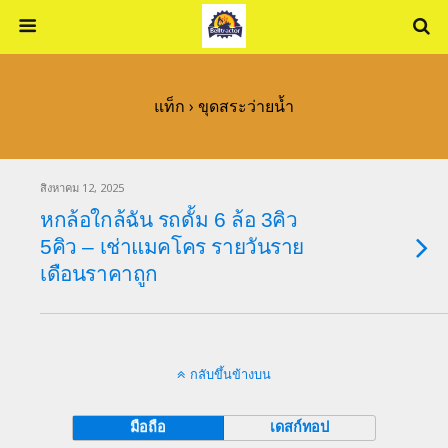
แท็ก › ขุดสระว่ายน้ำ
สิงหาคม 12, 2025
หกล้อใกล้ฉัน รถดั้ม 6 ล้อ 3คิว
5คิว – เช่าแมคโคร รายวันราย
เดือนราคาถูก
กลับขึ้นข้างบน
มือถือ
เดสก์ทอป