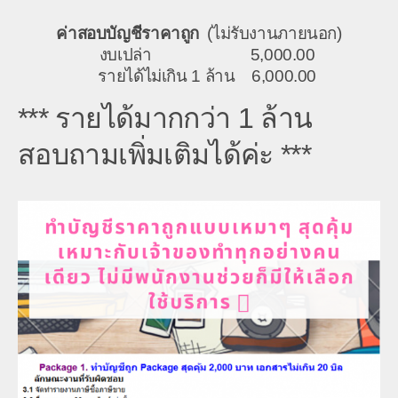
ค่าสอบบัญชีราคาถูก
(ไม่รับงานภายนอก)
งบเปล่า 5,000.00
รายได้ไม่เกิน 1 ล้าน 6,000.00
*** รายได้มากกว่า 1 ล้าน
สอบถามเพิ่มเติมได้ค่ะ ***