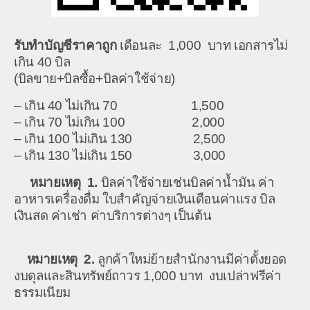
รับทำบัญชีราคาถูก
เดือนละ 1,000 บาท เอกสารไม่
เกิน 40 บิล
(บิลขาย+บิลซื้อ+บิลค่าใช้จ่าย)
– เกิน 40 ไม่เกิน 70 1,500
– เกิน 70 ไม่เกิน 100 2,000
– เกิน 100 ไม่เกิน 130 2,500
– เกิน 130 ไม่เกิน 150 3,000
หมายเหตุ 1.
บิลค่าใช้จ่ายเช่นบิลค่าน้ำมัน ค่า
อาหารเครื่องดื่ม ใบสำคัญจ่ายเงินเดือนค่าแรง บิล
เงินสด ค่าเช่า ค่าบริการต่างๆ เป็นต้น
หมายเหตุ 2.
ลูกค้าใหม่ย้ายสำนักงานมีค่าตั้งยอด
งบดุลและสินทรัพย์ถาวร 1,000 บาท งบเปล่าฟรีค่า
ธรรมเนียม