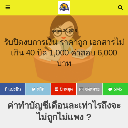
ตุลาคม 29, 2019
รับปิดงบการเงิน ราคาถูก เอกสารไม่
เกิน 40 บิล 1,000 ค่าสอบ 6,000
บาท
แบ่งปัน
ทวีต
ปักหมุด
จดหมาย
SMS
ค่าทำบัญชีเดือนละเท่าไรถึงจะ
ไม่ถูกไม่แพง ?