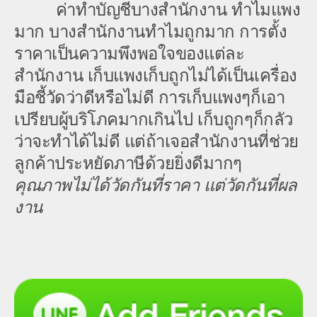
ค่าทำบัญชีบางสำนักงาน ทำไมแพง
มาก บางสำนักงานทำไมถูกมาก การตั้ง
ราคาเป็นความพึงพอใจของแต่ละ
สำนักงาน เก็บแพงเก็บถูกไม่ได้เป็นเครื่อง
มือชี้วัดว่าดีหรือไม่ดี การเก็บแพงๆก็เอา
เปรียบผู้บริโภคมากเกินไป เก็บถูกๆก็กลัว
ว่าจะทำได้ไม่ดี แต่ถ้าเจอสำนักงานที่ช่วย
ลูกค้าประหยัดภาษีด้วยยิ่งดีมากๆ
คุณภาพไม่ได้วัดกันที่ราคา แต่วัดกันที่ผล
งาน